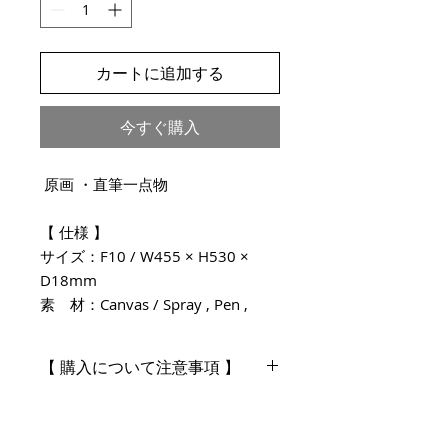
カートに追加する
今すぐ購入
原画 ・直筆一点物
【 仕様 】
サイズ：F10 / W455 × H530 ×
D18mm
素 材：Canvas / Spray , Pen ,
Clear varnish
制作年：2026年
【 購入について注意事項 】
表示価格は " 税抜価格 " になりま
・注文完了後のキャンセルや注文内容
す。
の変更は原則承っておりません。
・万が一 ご注文内容の変更をご希望の