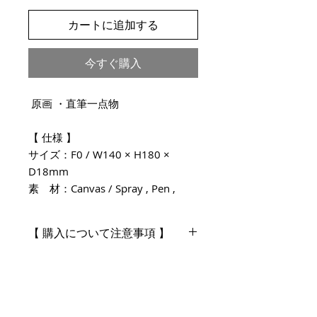
カートに追加する
今すぐ購入
原画 ・直筆一点物
【 仕様 】
サイズ：F0 / W140 × H180 ×
D18mm
素 材：Canvas / Spray , Pen ,
Clear varnish
制作年：2026年
【 購入について注意事項 】
表示価格は " 税抜価格 " になりま
・注文完了後のキャンセルや注文内容
す。
の変更は原則承っておりません。
・万が一 ご注文内容の変更をご希望の
" 税込価格 " は購入手続き時に計算
場合は、お早めにご連絡ください。配
されます。